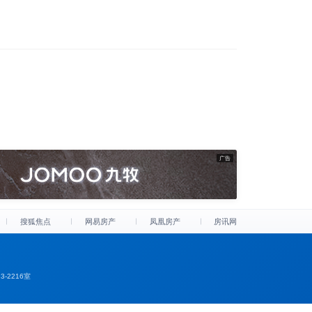
广告
搜狐焦点
网易房产
凤凰房产
房讯网
-2216室