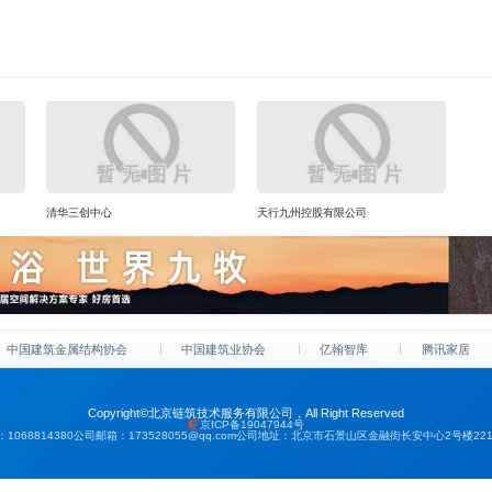
清华三创中心
天行九州控股有限公司
中国建筑金属结构协会
中国建筑业协会
亿翰智库
腾讯家居
Copyright©北京链筑技术服务有限公司，All Right Reserved
京ICP备19047944号
1068814380
公司邮箱：173528055@qq.com
公司地址：北京市石景山区金融街长安中心2号楼2213