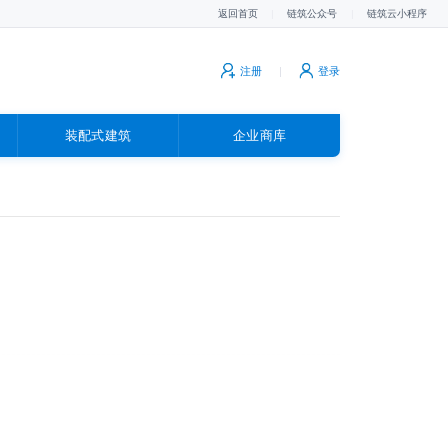
返回首页
|
链筑公众号
|
链筑云小程序
注册
|
登录
装配式建筑
企业商库
广告