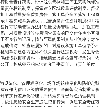
推行质量责任落实、设计源头管控和工序工艺实施标准
质量责任标识制度，探索建立区域质量评估制度。督促
承担工程质量安全首要责任，施工单位全面落实工程质
隐蔽工程实施举牌验收，完善质量责任溯源制度和工程
预售许可联动管理办法和质量投诉管理办法，加强工程
体系。对质量投诉较多且调查属实的已交付住宅小区项
给予不良行为记录，情节严重的限制其从业资格；对在
皮造成信访，经查证属实的，对建设和施工单位给予不
程检测等参建各方主体不认真履行法定职责，发生降低
提供虚假数据和资料、拒绝接受监督检查等行为的，依
会公开；构成犯罪的依法追究刑事责任。（责任单位：
为规范化、管理程序化、场容场貌秩序化和防护定型
化建设作为信用评级的重要依据。全面落实遏制重大事
点环节实行差异化管理，严格落实隐患分色治理机制，
制，依法惩治安全生产违法犯罪行为，倒逼安全责任落