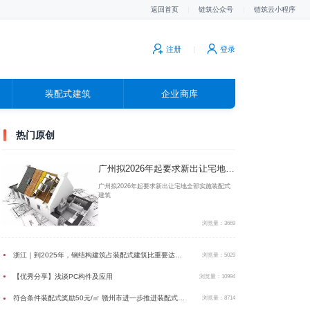
返回首页
|
链筑公众号
|
链筑云小程序
注册
|
登录
装配式建筑
企业商库
广告
热门原创
广州拟2026年起要求新出让宅地全部实施装配式建筑
广州拟2026年起要求新出让宅地全部实施装配式
建筑
浏览量：3669
浙江｜到2025年，钢结构建筑占装配式建筑比重要达到40%以上
●
浏览量：5029
【优秀分享】浅谈PC构件及应用
●
浏览量：10994
符合条件装配式奖励50元/㎡ 赣州市进一步推进装配式建筑发展的实施意见发布
●
浏览量：8714