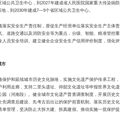
域公共卫生中心，到2027年建成省人民医院国家重大传染病防
，到2030年建成7—9个省区域公共卫生中心。
格落实安全生产责任制，督促生产经营单位落实安全生产主体责
气、道路交通以及消防安全等为重点，分级、智能、精准管控重
业人员安全培训。建立健全企业安全生产信用评价制度，强化评
城市
格保护和延续城市历史文化脉络，实施文化遗产保护传承工程，
护利用走廊，支持二里头遗址、仰韶文化遗址等申报世界文化遗
公园（河南段）。健全城市文化遗产普查调查制度，开展历史文
全先调查后建设、先考古后出让的保护前置机制。落实历史文化
清单管理，坚决防止大拆大建、拆真建假。推动实施一批保护提