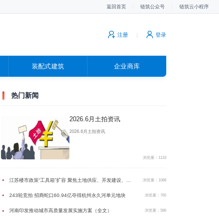
返回首页
|
链筑公众号
|
链筑云小程序
注册
|
登录
装配式建筑
企业商库
广告
热门新闻
2026.6月土拍资讯
2026.6月土拍资讯
浏览量：1133
江苏楼市政策“工具箱”扩容 聚焦土地供应、开发建设、房产销售三个维度
●
浏览量：1088
243轮竞拍 招商蛇口60.94亿夺得杭州永久河单元地块
●
浏览量：760
河南印发推动城市高质量发展实施方案（全文）
●
浏览量：586