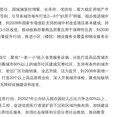
责任，因城施策控增量、去库存、优供给，着力稳定房地产市
导则，引导各城市每年打造2—3个“好房子”样板。稳步推进城中
，到2028年国家专项借款支持的城中村改造项目基本建成。持
旧小区改造。推动收购存量商品房重点用于保障性住房，到2030
质量提升行动，推进小区（楼院）物业服务全覆盖和物业服务企
指引，聚焦“一老一小”嵌入各类服务设施，分批打造高品质城市
都市圈城市60%以上的城市社区建成完整社区，支持有条件的城市
、老旧厂区功能转换、业态升级、活力提升，到2030年新增一
、打造20个以上高品质商业街。深入开展城市体检，聚焦短板弱
强无障碍设施建设和改造。
质行动，到2027年公办幼儿园在园幼儿占比力争达60%以上，
基工程，促进优质医疗资源扩容下沉和区域均衡布局，加快建设
”医养结合服务。加强社会保障和分层分类社会救助，推动教育、