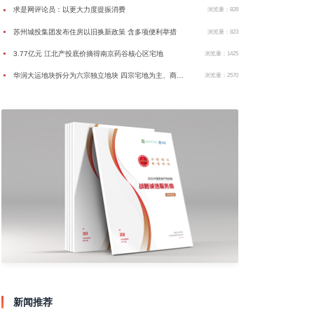
求是网评论员：以更大力度提振消费
●
浏览量：828
苏州城投集团发布住房以旧换新政策 含多项便利举措
●
浏览量：823
3.77亿元 江北产投底价摘得南京药谷核心区宅地
●
浏览量：1425
华润大运地块拆分为六宗独立地块 四宗宅地为主、商业或为万象汇
●
浏览量：2570
新闻推荐