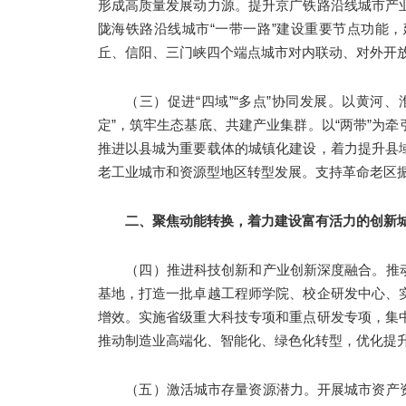
形成高质量发展动力源。提升京广铁路沿线城市产
陇海铁路沿线城市“一带一路”建设重要节点功能
丘、信阳、三门峡四个端点城市对内联动、对外开
（三）促进“四域”“多点”协同发展。以黄河
定”，筑牢生态基底、共建产业集群。以“两带”为
推进以县城为重要载体的城镇化建设，着力提升县
老工业城市和资源型地区转型发展。支持革命老区
二、聚焦动能转换，着力建设富有活力的创新
（四）推进科技创新和产业创新深度融合。推
基地，打造一批卓越工程师学院、校企研发中心、
增效。实施省级重大科技专项和重点研发专项，集
推动制造业高端化、智能化、绿色化转型，优化提
（五）激活城市存量资源潜力。开展城市资产