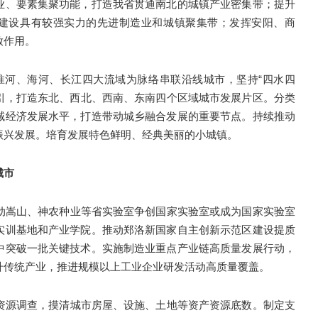
业、要素集聚功能，打造我省贯通南北的城镇产业密集带；提升
，建设具有较强实力的先进制造业和城镇聚集带；发挥安阳、商
放作用。
、淮河、海河、长江四大流域为脉络串联沿线城市，坚持“四水四
牵引，打造东北、西北、西南、东南四个区域城市发展片区。分类
域经济发展水平，打造带动城乡融合发展的重要节点。持续推动
振兴发展。培育发展特色鲜明、经典美丽的小城镇。
城市
动嵩山、神农种业等省实验室争创国家实验室或成为国家实验室
实训基地和产业学院。推动郑洛新国家自主创新示范区建设提质
中突破一批关键技术。实施制造业重点产业链高质量发展行动，
升传统产业，推进规模以上工业企业研发活动高质量覆盖。
资源调查，摸清城市房屋、设施、土地等资产资源底数。制定支