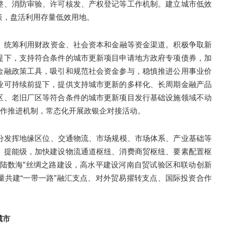
整、消防审验、许可核发、产权登记等工作机制。建立城市低效
策，盘活利用存量低效用地。
。统筹利用财政资金、社会资本和金融等资金渠道。积极争取新
提下，支持符合条件的城市更新项目申请地方政府专项债券，加
金融政策工具，吸引和规范社会资金参与，稳慎推进公用事业价
业可持续前提下，提供支持城市更新的多样化、长周期金融产品
区、老旧厂区等符合条件的城市更新项目发行基础设施领域不动
资合作推进机制，常态化开展政银企对接活动。
分发挥地缘区位、交通物流、市场规模、市场体系、产业基础等
、提能级，加快建设物流通道枢纽、消费商贸枢纽、要素配置枢
空陆数海”丝绸之路建设，高水平建设河南自贸试验区和联动创新
量共建“一带一路”融汇支点、对外贸易擢转支点、国际投资合作
城市