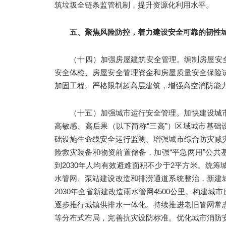
筑垃圾全链条监管机制，提升资源化利用水平。
五、聚焦风险防控，着力建设安全可靠的韧性
（十四）加强房屋建筑安全管理。编制房屋安
安全体检、房屋安全管理资金和房屋质量安全保险
加固工程。严格限制超高层建筑，增强高空消防能
（十五）加强城市运行安全管理。加快建设城市
高敏感、高后果（以下简称“三高”）区域城市基础设
础设施生命线安全运行监测。增强城市综合防灾减
险救灾装备和物资前置储备，加强“平急两用”公
到2030年人均有效避难面积不少于2平方米。统
水管网、泵站建设改造和排涝通道系统整治，新建
2030年全省新建改造雨水管网4500公里。构建
逐步推行城镇供排水一体化。持续推进老旧管网常
等分布式布局，完善抗灾设防标准。优化城市消防