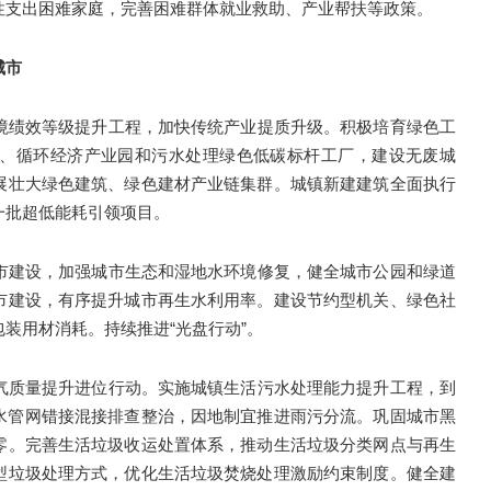
性支出困难家庭，完善困难群体就业救助、产业帮扶等政策。
城市
境绩效等级提升工程，加快传统产业提质升级。积极培育绿色工
、循环经济产业园和污水处理绿色低碳标杆工厂，建设无废城
展壮大绿色建筑、绿色建材产业链集群。城镇新建建筑全面执行
一批超低能耗引领项目。
市建设，加强城市生态和湿地水环境修复，健全城市公园和绿道
市建设，有序提升城市再生水利用率。建设节约型机关、绿色社
装用材消耗。持续推进“光盘行动”。
气质量提升进位行动。实施城镇生活污水处理能力提升工程，到
展污水管网错接混接排查整治，因地制宜推进雨污分流。巩固城市黑
零。完善生活垃圾收运处置体系，推动生活垃圾分类网点与再生
型垃圾处理方式，优化生活垃圾焚烧处理激励约束制度。健全建