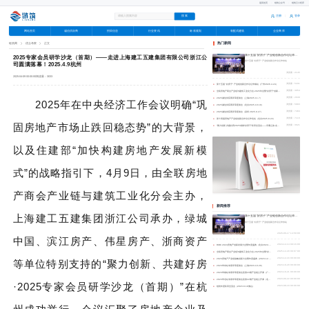
返回首页
|
链筑公众号
|
链筑云小程序
注册
登录
|
网站首页
诚信供应商
招采信息
行业资讯
标准规划
装配式建筑
企业商库
广告
链筑网
优企考察
正文
热门新闻
第十五届 “好房子” 产业链创新合作论坛华东站（上海2026.6.17）
2025专家会员研学沙龙（首期）——走进上海建工五建集团有限公司浙江公
第十五届 “好房子” 产业链创新合作论坛华东站
司圆满落幕！2025.4.9杭州
浏览量：2145
2025-04-09 00:00:00
阅读量：3033
●
第十五届 “好房子” 产业链创新合作论坛华南站（广州2026.4.24）
浏览量：5431
●
全联房地产商会产业链与建筑工业化分会·2025年会暨“好房子”创新发展大会（北京2025.12.20）
浏览量：3954
●
2025诚信供应商评审座谈会（上海2025.11.7）
浏览量：2630
2025年在中央经济工作会议明确“巩
●
2025诚信供应商评审座谈会（北京2025.10.18）
浏览量：5883
●
2025诚信供应商评审座谈会（深圳 2025.9.27）
浏览量：7484
●
第十四届房地产产业链创新合作论坛华北站（北京2025.8.22）
浏览量：7116
固房地产市场止跌回稳态势”的大背景，
●
“聚力创新·共建好房2025成都“好房子”私享交流会——寻麓之旅·走进麓湖生态城”圆满落幕：共筑时代好房新篇章！2025.8.1成都
浏览量：3621
以及住建部“加快构建房地产发展新模
式”的战略指引下，4月9日，由全联房地
产商会产业链与建筑工业化分会主办，
新闻推荐
上海建工五建集团浙江公司承办，绿城
第十五届 “好房子” 产业链创新合作论坛华东站（上海2026.6.17）
第十五届 “好房子” 产业链创新合作论坛华东站
2026-06-17 14:50:00
中国、滨江房产、伟星房产、浙商资产
●
RIDC 2024房地产创新发展大会暨年度盛典（北京2024.12.14）
2024-12-14 09:16:00
●
全联房地产商会产业链与建筑工业化分会·2025年会暨“好房子”创新发展大会（北京2025.12.20）
2025-12-20 09:07:00
●
2023房地产产业链战略创新大会暨年度盛典（2023.12.16北京）
2023-12-16 00:00:00
等单位特别支持的“聚力创新、共建好房
●
2023华东站专家评审座谈会（上海2023.10.20）
2023-10-20 00:00:00
●
2023华南站专家评审座谈会及第23期产业链公开课（广州2023.10.21）
2023-10-21 00:00:00
●
2023华北站专家评审座谈会及第22期产业链公开课（北京2023.9.22）
2023-09-22 00:00:00
·2025专家会员研学沙龙（首期）”在杭
●
链筑年度私享交流会（2023.8.18佛山）
2023-08-18 00:00:00