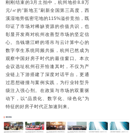
刚刚结束的3月土拍中，杭州地价8.8万
元/㎡的"新地王"刷新全国第三高度，西
溪湿地旁低密宅地的115%溢价竞拍，既
印证了市场对稀缺资源的价值共识，也
彰显开发商对杭州改善型市场的坚定信
心。
当钱塘江畔的塔吊与云计算中心的
数字孪生系统同频共振，杭州已然成为
观察中国好房子时代的最佳窗口。
本次
会议选址杭州召开恰逢其时，不仅为产
业链上下游搭建了深度对话平台，更通
过思想碰撞与案例实践，为行业转型升
级注入强心剂。在政策与市场的双重驱
动下，以“品质化、数字化、绿色化”为
特征的好房子时代正加速到来。
相关活动
首届中国房地产部品采购联盟供需合作论坛（上
2012全联房地产商会招采人员部品考察活动之
2012全联房地产商会招采人员部品考察活动之
2012全联房地产商会招采人员部品考察活动之
北京区域房地产采购座谈会（北京2013.315）
上海区域房地产采购座谈会（上海2013.4.12）