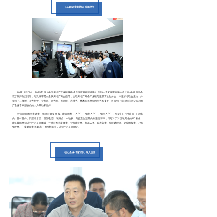
10.18评审华北站·现场测评
10月18日下午，2025年度
《中国房地产产业链战略诚信供应商研究报告》华北站专家评审座谈会
在北京·中建智地会
议厅展开热烈讨论，
此次评审是由全联房地产商会指导，全联房地产商会产业链与建筑工业化分会、中建智地联合主办，并
得到了
三棵树、正大制管、金凯德、德力西、华德隆、吉博力、林木匠
等单位的协办和支持，还得到了我们华北区众多房地
产企业专家朋友们的大力帮助和支持！
评审现场围绕土建类：保温装饰复合板、建筑涂料、入户门（钢制入户门、钢木入户门、铸铝门、智能门）；水电
类：管材管件、同层排水类、低压电器；装修类：木地板、陶瓷卫生洁具类别进行评审；同时对于对区域属性的PC构件、
建筑幕墙类别进行讨论是否删减；并对装配式装修类、智能建造类、机器人类、晾衣架类、垃圾处理器、塑胶地板类、不锈
钢管类、门窗遮阳类;等好房子下的新需求，进行讨论是否增设。
核心企业·专家团队·深入交流