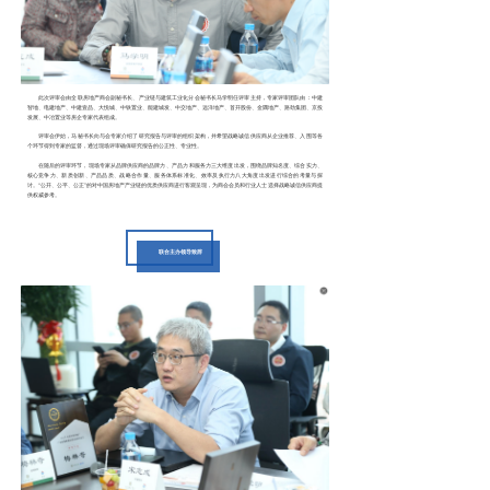
此次评审会由全联房地产商会副秘书长、产业链与建筑工业化分会秘书长马学明
任评审主持，专家评审团队由：
中建
智地、电建地产、中建壹品、大悦城、中铁置业、能建城发、
中交地产、远洋地产、首开股份、金隅地产、路劲集团、
京投
发展
、中冶置业
等房企专家代表组成。
评审会伊始，马秘书长向与会专家介绍了研究报告与评审的组织架构，并希望战略诚信供应商从企业推荐、入围等各
个环节得到专家的监督，通过现场评审确保研究报告的公正性、专业性。
在随后的评审环节，现场专家从品牌供应商的品牌力、产品力 和服务力三大维度出发，围绕品牌知名度、综合实力、
核心竞争力、新质创新、产品品质、战略合作量、服务体系标准化、效率及执行力八大角度出发进行综合的考量与探
讨。“公开、公平、公正”的对中国房地产产业链的优质供应商进行客观呈现，为商会会员和行业人士选择战略诚信供应商提
供权威参考。
联合主办领导致辞