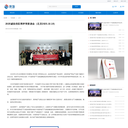
返回首页
|
链筑公众号
|
链筑云小程序
注册
登录
|
网站首页
诚信供应商
招采信息
行业资讯
标准规划
装配式建筑
企业商库
广告
链筑网
年度盛典
正文
热门新闻
第十五届 “好房子” 产业链创新合作论坛华东站（上海2026.6.17）
2025诚信供应商评审座谈会（北京2025.10.18）
第十五届 “好房子” 产业链创新合作论坛华东站
2025-10-18 09:25:00
阅读量：5814
浏览量：2093
●
第十五届 “好房子” 产业链创新合作论坛华南站（广州2026.4.24）
浏览量：5324
●
全联房地产商会产业链与建筑工业化分会·2025年会暨“好房子”创新发展大会（北京2025.12.20）
浏览量：3895
●
2025诚信供应商评审座谈会（上海2025.11.7）
浏览量：2579
●
2025诚信供应商评审座谈会（北京2025.10.18）
浏览量：5814
●
2025诚信供应商评审座谈会（深圳 2025.9.27）
浏览量：7460
●
第十四届房地产产业链创新合作论坛华北站（北京2025.8.22）
浏览量：7099
●
“聚力创新·共建好房2025成都“好房子”私享交流会——寻麓之旅·走进麓湖生态城”圆满落幕：共筑时代好房新篇章！2025.8.1成都
浏览量：3549
2025年10月18日继深圳·华润置地【华南】评审首站之后，由全联房地产商会指导，全联房地产商会产业链与建筑工
业化分会、链筑平台共同主办的《中国房地产产业链战略诚信供应商研究报告》2025年度全国专家评审座谈会第二站，在
北京·中建智地圆满召开。
2025年被视为“好房子标准落地元年”。中央城市工作会议提出“两个转向”重大判断——城镇化从快速增长期转向稳定
新闻推荐
发展期，城市发展从增量扩张转向存量提质增效。《关于推动城市高质量发展的意见》进一步明确：目标锚定：建设“创
新、宜居、美丽、韧性、文明、智慧的现代化人民城市”；路径清晰：通过“好房子→好小区→好社区→好城区”四级跃升，
第十五届 “好房子” 产业链创新合作论坛华东站（上海2026.6.17）
实现城市
内涵式发展
；技术攻坚：强制推行绿色建筑二星级标准、
装配式建筑
占比不低于40%、全屋智能系统写入购房合
第十五届 “好房子” 产业链创新合作论坛华东站
同。
2026-06-17 14:50:00
这些政策不仅为行业提供顶层设计，更倒逼产业链企业从“规模竞争”转向“品质共生”，亟需以新质生产力破解渗漏、隔
●
RIDC 2024房地产创新发展大会暨年度盛典（北京2024.12.14）
2024-12-14 09:16:00
音、适老化等民生痛点。
●
全联房地产商会产业链与建筑工业化分会·2025年会暨“好房子”创新发展大会（北京2025.12.20）
2025-12-20 09:07:00
在此背景下，如何激发产业链上下游企业的创新活力，以新质生产力赋能高质量发展，成为行业内外共同关注的焦
●
2023房地产产业链战略创新大会暨年度盛典（2023.12.16北京）
2023-12-16 00:00:00
点。作为引领中国房地产产业链发展风向标的“中国房地产产业链战略诚信供应商研究报告”，其重要性不言而喻。它不仅是
●
2023华东站专家评审座谈会（上海2023.10.20）
2023-10-20 00:00:00
对行业优秀企业的认可与表彰，更是为整个产业链提供了一份权威、全面、前瞻性的发展指南。此次2025年度研究报告将
●
2023华南站专家评审座谈会及第23期产业链公开课（广州2023.10.21）
2023-10-21 00:00:00
继续秉持公益性、权威性的评审全流程，引领房地产产业链企业，进一步审视以标杆房企“好房子”项目所青睐的供应企业情
●
2023华北站专家评审座谈会及第22期产业链公开课（北京2023.9.22）
2023-09-22 00:00:00
况，以期寻找到行业发展的大趋势，助力地产采购无缝衔接进入精细化阶段。
●
链筑年度私享交流会（2023.8.18佛山）
2023-08-18 00:00:00